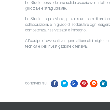
Lo Studio possiede una solida esperienza in tutte le a
giudiziale e stragiudiziale.
Lo Studio Legale Macis, grazie a un team di professi
collaborazioni, è in grado di soddisfare ogni esigen
competenza, riservatezza e impegno.
All'équipe di avvocati vengono affiancati i migliori c
tecnica e dell’investigazione difensiva.
CONDIVIDI SU: